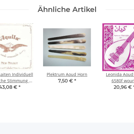
Ähnliche Artikel
aiten Individuell
Plektrum Aoud Horn
Leonida Aoud
che Stimmung 6-
6580f wou
7,50 €
*
Chörig
43,08 €
*
20,96 €