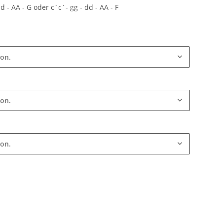
d - AA - G oder c´c´- gg - dd - AA - F
ion.
ion.
ion.