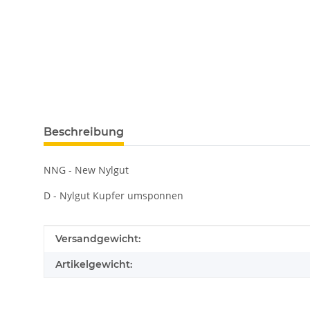
Beschreibung
NNG - New Nylgut
D - Nylgut Kupfer umsponnen
Produkteigenschaft
Wert
Versandgewicht:
Artikelgewicht: