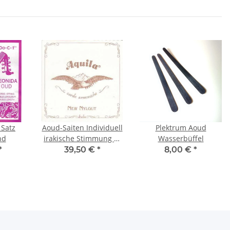
 Satz
Aoud-Saiten Individuell
Plektrum Aoud
nd
irakische Stimmung 6-
Wasserbüffel
Chörig
*
39,50 €
*
8,00 €
*