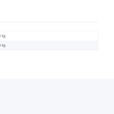
0 kg
0
kg