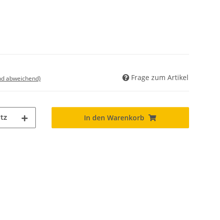
Frage zum Artikel
nd abweichend)
tz
In den Warenkorb