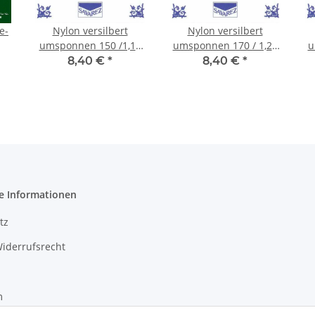
e-
Nylon versilbert
Nylon versilbert
umsponnen 150 /1,19
umsponnen 170 / 1,27
u
100 cm
100 cm
8,40 €
*
8,40 €
*
e Informationen
tz
iderrufsrecht
m