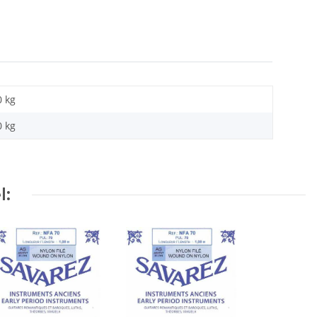
0 kg
0
kg
l: