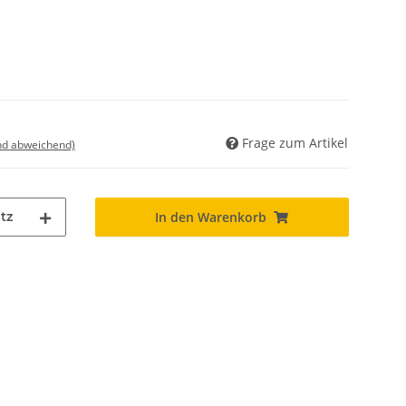
Frage zum Artikel
nd abweichend)
tz
In den Warenkorb