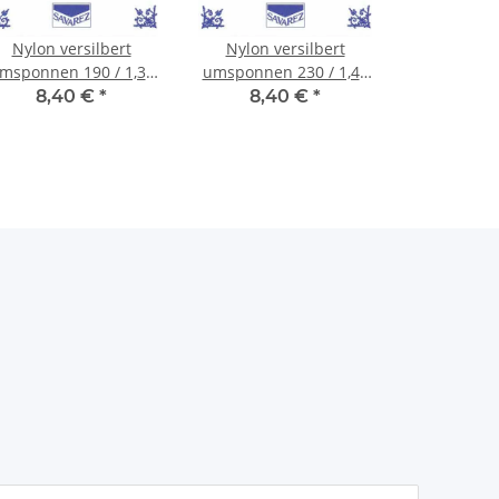
Nylon versilbert
Nylon versilbert
msponnen 190 / 1,34
umsponnen 230 / 1,47
100 cm
100 cm
8,40 €
*
8,40 €
*