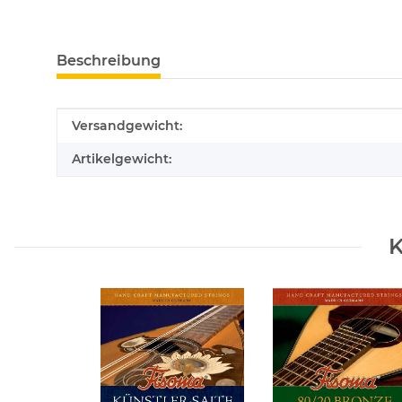
Beschreibung
Produkteigenschaft
Wert
Versandgewicht:
Artikelgewicht:
K