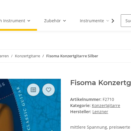
h Instrument
Zubehör
Instrumente
Fun
arren
Konzertgitarre
Fisoma Konzertgitarre Silber
Fisoma Konzertgi
Artikelnummer:
F2710
Kategorie:
Konzertgitarre
Hersteller:
Lenzner
mittlere Spannung, preiswerte S