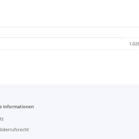
1,02
e Informationen
tz
iderrufsrecht