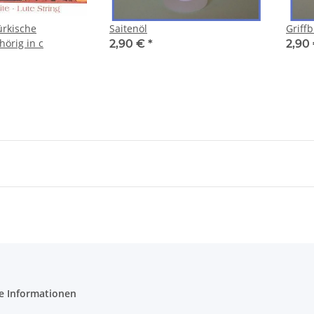
ürkische
Saitenöl
Griffb
örig in c
2,90 €
*
2,90
e Informationen