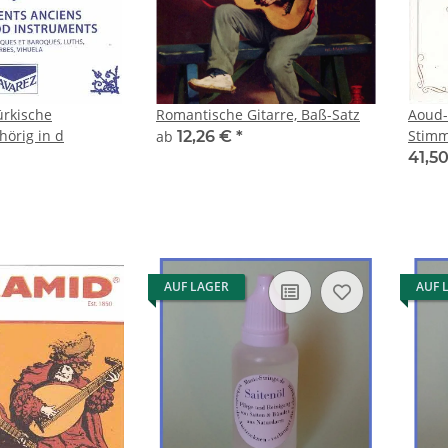
ürkische
Romantische Gitarre, Baß-Satz
Aoud-
örig in d
Stimm
ab
12,26 €
*
41,5
AUF LAGER
AUF 