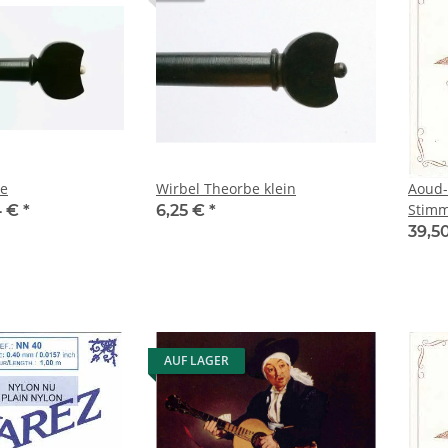
be
Wirbel Theorbe klein
Aoud-
Stimm
4 €
*
6,25 €
*
39,5
AUF LAGER