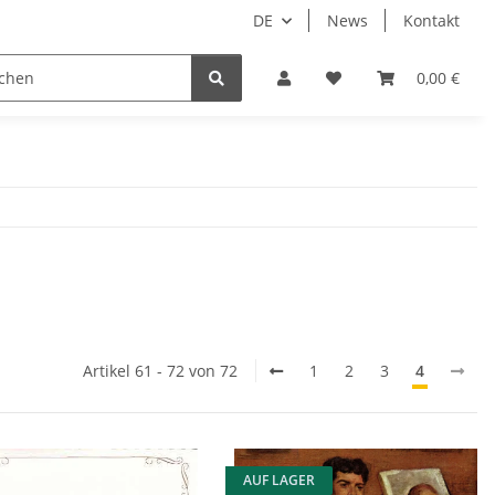
DE
News
Kontakt
dgrube
0,00 €
Artikel 61 - 72 von 72
1
2
3
4
AUF LAGER