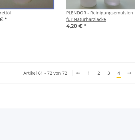
rettöl
PLENDOR - Reinigungsemulsion
für Naturharzlacke
 €
*
4,20 €
*
Artikel 61 - 72 von 72
1
2
3
4