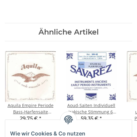
Ähnliche Artikel
Aquila Empire Periode
Aoud-Saiten Individuell
Bass-Harfensaite
irakische Stimmung 6-
Umsponnen AR
Chörig
P
29,75 €
*
59,35 €
*
Wie wir Cookies & Co nutzen