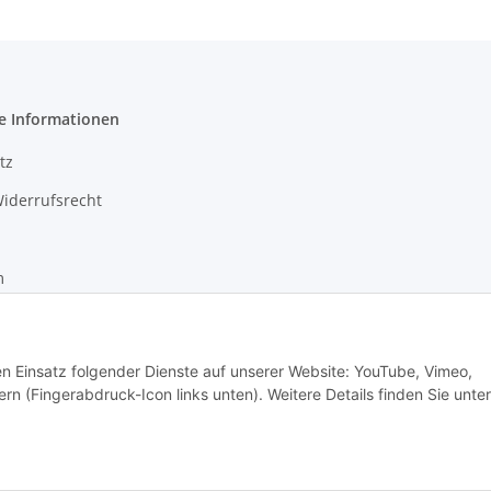
e Informationen
tz
iderrufsrecht
m
recht
den Einsatz folgender Dienste auf unserer Website: YouTube, Vimeo,
rn (Fingerabdruck-Icon links unten). Weitere Details finden Sie unter
eit vom Lieferland), zzgl.
Versand