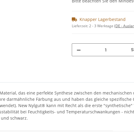
Bitte beachten Sie den Mindes
Knapper Lagerbestand
Lieferzeit:
2 - 3 Werktage
(DE - Ausla
S
Material, das eine perfekte Synthese zwischen den mechanischen
 ihre darmähnliche Färbung aus und haben das gleiche spezifische
rwendet). New Nylgut® kann mit Recht als die erste "synthetische
nsstabilität bei Feuchtigkeits- und Temperaturschwankungen - ni
t und schwarz.