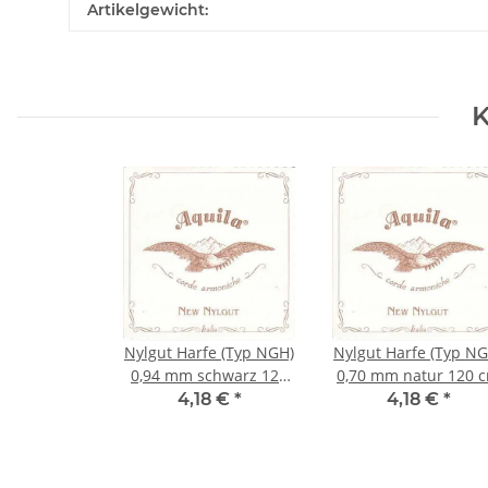
Produkteigenschaft
Wert
Artikelgewicht:
K
Nylgut Harfe (Typ NGH)
Nylgut Harfe (Typ NG
0,94 mm schwarz 120
0,70 mm natur 120 
cm
4,18 €
*
4,18 €
*