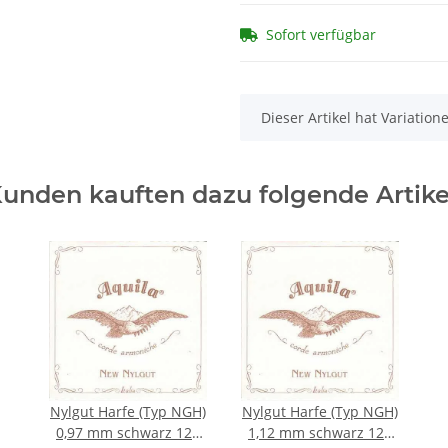
Sofort verfügbar
x
Dieser Artikel hat Variatio
unden kauften dazu folgende Artike
Nylgut Harfe (Typ NGH)
Nylgut Harfe (Typ NGH)
0,97 mm schwarz 120
1,12 mm schwarz 120