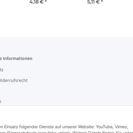
cm
cm
4,18 €
*
5,11 €
*
e Informationen
tz
iderrufsrecht
m
recht
den Einsatz folgender Dienste auf unserer Website: YouTube, Vimeo,
rn (Fingerabdruck-Icon links unten). Weitere Details finden Sie unter