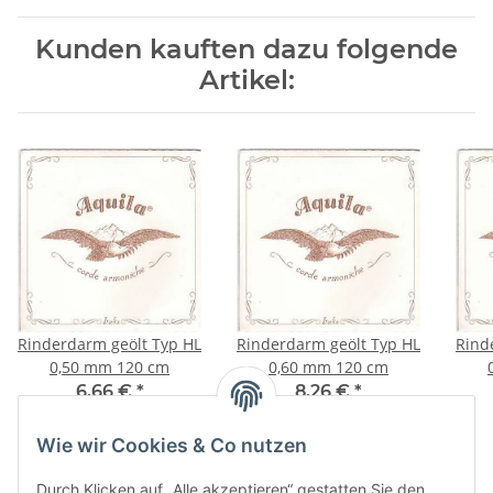
Kunden kauften dazu folgende
Artikel:
Rinderdarm geölt Typ HL
Rinderdarm geölt Typ HL
Rind
0,50 mm 120 cm
0,60 mm 120 cm
6,66 €
*
8,26 €
*
Wie wir Cookies & Co nutzen
Durch Klicken auf „Alle akzeptieren“ gestatten Sie den