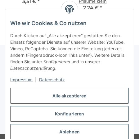
Pflaume klein
3,51 €
*
7,74 €
*
Wie wir Cookies & Co nutzen
Durch Klicken auf „Alle akzeptieren“ gestatten Sie den
Einsatz folgender Dienste auf unserer Website: YouTube,
Vimeo, ReCaptcha. Sie können die Einstellung jederzeit
ändern (Fingerabdruck-Icon links unten). Weitere Details
finden Sie unter
Konfigurieren
und in unserer
Informationen
Datenschutzerklärung
.
Impressum
|
Datenschutz
Gesetzliche Informationen
Alle akzeptieren
Vertrag widerrufen
Konfigurieren
* Alle Preise inkl. gesetzlicher USt. (Endpreise variieren in Abhängigkeit
vom Lieferland), zzgl.
Versand
Ablehnen