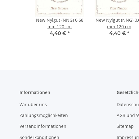
New Nylgut (NNG) 0,68
New Nylgut (NNG) 0,
mm 120 cm
mm 120 cm
4,40 €
*
4,40 €
*
Informationen
Gesetzlich
Wir über uns
Datenschu
Zahlungsmöglichkeiten
AGB und W
Versandinformationen
Sitemap
Sonderkonditionen
Impressu