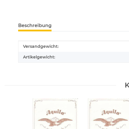
Beschreibung
Produkteigenschaft
Wert
Versandgewicht:
Artikelgewicht:
K