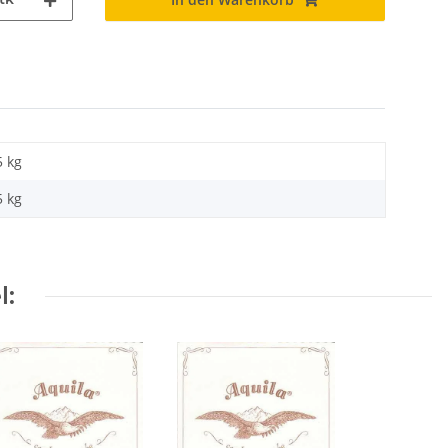
5 kg
5
kg
l: