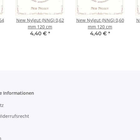
64
New Nylgut (NNG) 0,62
New Nylgut (NNG) 0,60
N
mm 120 cm
mm 120 cm
4,40 €
*
4,40 €
*
e Informationen
tz
iderrufsrecht
m