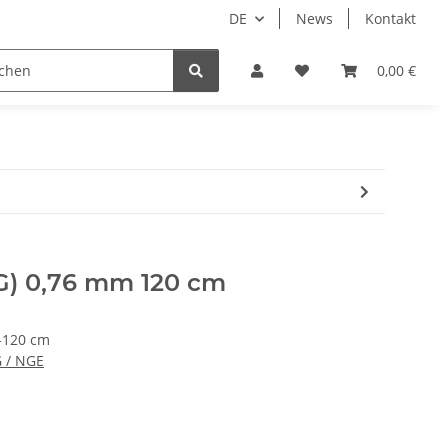
DE
News
Kontakt
dgrube
0,00 €
G) 0,76 mm 120 cm
-120 cm
G / NGE