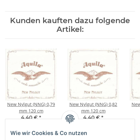
Kunden kauften dazu folgende
Artikel:
New Nylgut (NNG) 0,79
New Nylgut (NNG) 0,82
New
mm 120 cm
mm 120 cm
4,40 €
*
4,40 €
*
Wie wir Cookies & Co nutzen