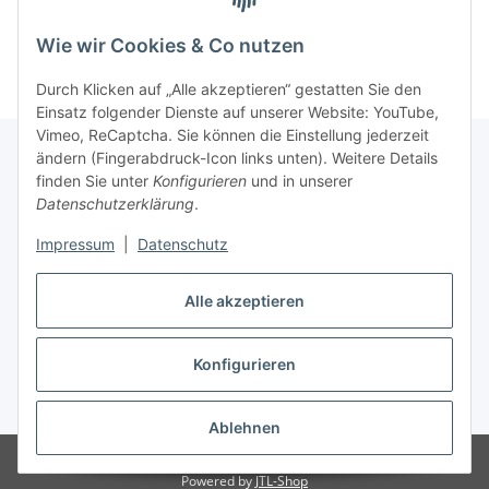
Wie wir Cookies & Co nutzen
Durch Klicken auf „Alle akzeptieren“ gestatten Sie den
Einsatz folgender Dienste auf unserer Website: YouTube,
Vimeo, ReCaptcha. Sie können die Einstellung jederzeit
ändern (Fingerabdruck-Icon links unten). Weitere Details
finden Sie unter
Konfigurieren
und in unserer
Informationen
Datenschutzerklärung
.
Impressum
|
Datenschutz
Gesetzliche Informationen
Alle akzeptieren
Vertrag widerrufen
Konfigurieren
* Alle Preise inkl. gesetzlicher USt. (Endpreise variieren in Abhängigkeit
vom Lieferland), zzgl.
Versand
Ablehnen
Copyright by Music-Strings 2020-2026
Powered by
JTL-Shop